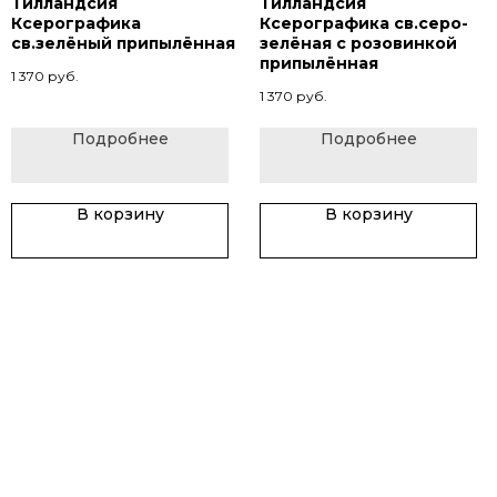
Тилландсия
Тилландсия
Ксерографика
Ксерографика св.серо-
св.зелёный припылённая
зелёная с розовинкой
припылённая
1 370
руб.
1 370
руб.
Подробнее
Подробнее
В корзину
В корзину