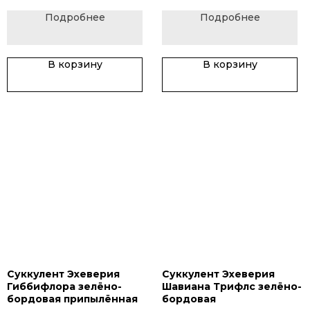
Подробнее
Подробнее
В корзину
В корзину
Суккулент Эхеверия
Суккулент Эхеверия
Гиббифлора зелёно-
Шавиана Трифлс зелёно-
бордовая припылённая
бордовая